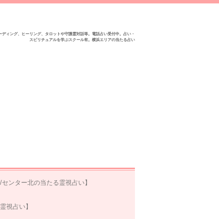
ーディング、ヒーリング、タロットや守護霊対話等。電話占い受付中。占い・
スピリチュアルを学ぶスクール有。横浜エリアの当たる占い
/センター北の当たる霊視占い】
る霊視占い】