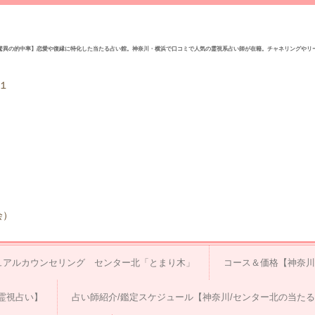
驚異の的中率】恋愛や復縁に特化した当たる占い館。神奈川・横浜で口コミで人気の霊視系占い師が在籍。チャネリングやリ
１
会）
ュアルカウンセリング センター北「とまり木」
コース＆価格【神奈川
霊視占い】
占い師紹介/鑑定スケジュール【神奈川/センター北の当た