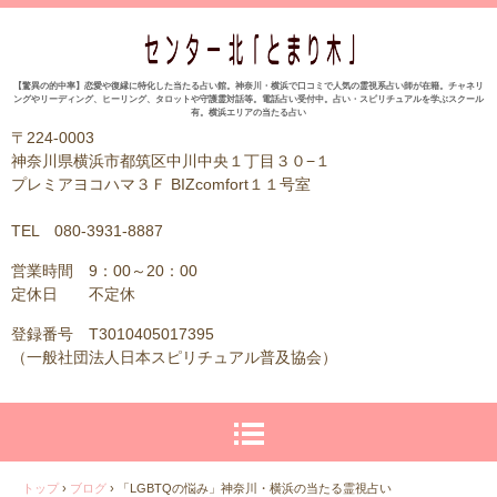
【驚異の的中率】恋愛や復縁に特化した当たる占い館。神奈川・横浜で口コミで人気の霊視系占い師が在籍。チャネリ
ングやリーディング、ヒーリング、タロットや守護霊対話等。電話占い受付中。占い・スピリチュアルを学ぶスクール
有。横浜エリアの当たる占い
〒224-0003
神奈川県横浜市都筑区中川中央１丁目３０−１
プレミアヨコハマ３Ｆ BIZcomfort１１号室
TEL 080-3931-8887
営業時間 9：00～20：00
定休日 不定休
登録番号 T3010405017395
（一般社団法人日本スピリチュアル普及協会）
トップ
›
ブログ
›
「LGBTQの悩み」神奈川・横浜の当たる霊視占い