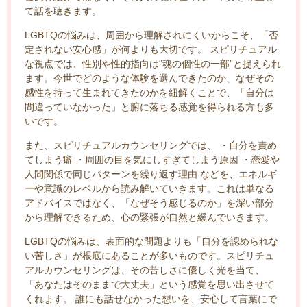
て話を聴きます。
LGBTQの悩みは、周囲から理解されにくいからこそ、「否
定されない安心感」が何よりも大切です。 スピリチュアル
な視点では、性別や性的指向は“魂の個性の一部”と捉えられ
ます。今世でどのような体験を選んできたのか、なぜその
感性を持って生まれてきたのかを紐解くことで、「自分は
間違っていなかった」と腑に落ちる感覚を得られる方も多
いです。
また、スピリチュアルカウンセリングでは、 ・自分を責め
てしまう癖 ・周囲の目を気にしすぎてしまう原因 ・恋愛や
人間関係で同じパターンを繰り返す理由 などを、エネルギ
ーや意識のレベルから読み解いていきます。これは単なる
アドバイスではなく、「なぜそう感じるのか」を深い部分
から理解できるため、心の緊張が自然と緩んでいきます。
LGBTQの悩みは、表面的な問題よりも「自分を認められな
い苦しさ」が根底にあることが多いものです。スピリチュ
アルカウンセリングは、その苦しさに優しく光を当て、
「あなたはそのままで大丈夫」という感覚を思い出させて
くれます。 誰にも話せなかった想いを、安心して言葉にで