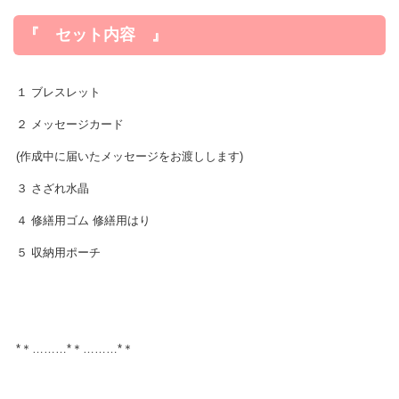
『 セット内容 』
１ ブレスレット
２ メッセージカード
(作成中に届いたメッセージをお渡しします)
３ さざれ水晶
４ 修繕用ゴム 修繕用はり
５ 収納用ポーチ
*＊………*＊………*＊