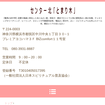
【驚異の的中率】恋愛や復縁に特化した当たる占い館。神奈川・横浜で口コミで人気の霊視系占い師が在籍。チャネリ
ングやリーディング、ヒーリング、タロットや守護霊対話等。電話占い受付中。占い・スピリチュアルを学ぶスクール
有。横浜エリアの当たる占い
〒224-0003
神奈川県横浜市都筑区中川中央１丁目３０−１
プレミアヨコハマ３Ｆ BIZcomfort１１号室
TEL 080-3931-8887
営業時間 9：00～20：00
定休日 不定休
登録番号 T3010405017395
（一般社団法人日本スピリチュアル普及協会）
トップ
›