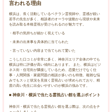
言われる理由
横浜は、長く活動しているベテラン霊視師や、霊感が鋭い
若手の先生が多く、相談者のオーラや波動から現状や未来
を読み取る本格霊視が受けられるのが魅力です。
・相手の気持ちが細かく視えている
・未来の出来事を具体的に当てられた
・言っていない内容まで当てられて驚いた
こうした口コミが非常に多く、神奈川エリア全体の中でも
横浜は特に評価が高い傾向にあります。 また、横浜はビジ
ネス街・住宅街が隣接しているため、恋愛だけでなく仕
事・人間関係・家庭問題の相談が多いのも特徴。複雑な悩
みでもスッと状況を見抜く霊視占いが求められており、精
度の高い先生に出会いやすいのが横浜の強みです。
■ 神奈川・横浜で当たる霊視占い館を選ぶポイント
神奈川・横浜で当たる霊視占い館を選ぶ際は、次の点をチ
ェックしましょう。