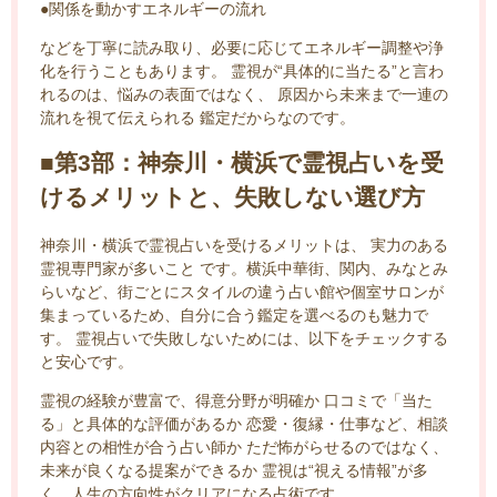
●関係を動かすエネルギーの流れ
などを丁寧に読み取り、必要に応じてエネルギー調整や浄
化を行うこともあります。 霊視が“具体的に当たる”と言わ
れるのは、悩みの表面ではなく、 原因から未来まで一連の
流れを視て伝えられる 鑑定だからなのです。
■第3部：神奈川・横浜で霊視占いを受
けるメリットと、失敗しない選び方
神奈川・横浜で霊視占いを受けるメリットは、 実力のある
霊視専門家が多いこと です。横浜中華街、関内、みなとみ
らいなど、街ごとにスタイルの違う占い館や個室サロンが
集まっているため、自分に合う鑑定を選べるのも魅力で
す。 霊視占いで失敗しないためには、以下をチェックする
と安心です。
霊視の経験が豊富で、得意分野が明確か 口コミで「当た
る」と具体的な評価があるか 恋愛・復縁・仕事など、相談
内容との相性が合う占い師か ただ怖がらせるのではなく、
未来が良くなる提案ができるか 霊視は“視える情報”が多
く、人生の方向性がクリアになる占術です。