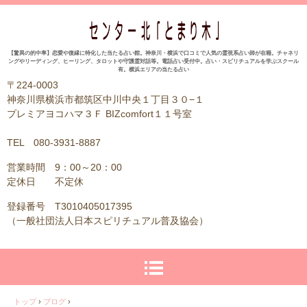
【驚異の的中率】恋愛や復縁に特化した当たる占い館。神奈川・横浜で口コミで人気の霊視系占い師が在籍。チャネリ
ングやリーディング、ヒーリング、タロットや守護霊対話等。電話占い受付中。占い・スピリチュアルを学ぶスクール
有。横浜エリアの当たる占い
〒224-0003
神奈川県横浜市都筑区中川中央１丁目３０−１
プレミアヨコハマ３Ｆ BIZcomfort１１号室
TEL 080-3931-8887
営業時間 9：00～20：00
定休日 不定休
登録番号 T3010405017395
（一般社団法人日本スピリチュアル普及協会）
トップ
›
ブログ
›