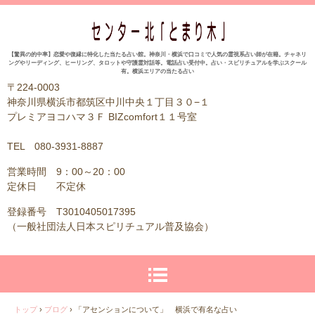
【驚異の的中率】恋愛や復縁に特化した当たる占い館。神奈川・横浜で口コミで人気の霊視系占い師が在籍。チャネリ
ングやリーディング、ヒーリング、タロットや守護霊対話等。電話占い受付中。占い・スピリチュアルを学ぶスクール
有。横浜エリアの当たる占い
〒224-0003
神奈川県横浜市都筑区中川中央１丁目３０−１
プレミアヨコハマ３Ｆ BIZcomfort１１号室
TEL 080-3931-8887
営業時間 9：00～20：00
定休日 不定休
登録番号 T3010405017395
（一般社団法人日本スピリチュアル普及協会）
トップ
›
ブログ
›
「アセンションについて」 横浜で有名な占い