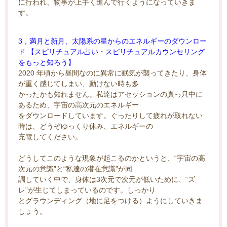
に行われ、物事が上手く進んで行くようになっていきま
す。
3，満月と新月、太陽系の星からのエネルギーのダウンロー
ド 【スピリチュアル占い・スピリチュアルカウンセリング
をもっと知ろう】
2020 年頃から昼間なのに異常に眠気が襲ってきたり、身体
が重く感じてしまい、動けない時も多
かったかも知れません。私達はアセッションの真っ只中に
あるため、宇宙の高次元のエネルギー
をダウンロードしています。ぐったりして疲れが取れない
時は、どうぞゆっくり休み、エネルギーの
充電してください。
どうしてこのような現象が起こるのかというと、“宇宙の高
次元の意識”と“私達の潜在意識”が同
調していく中で、身体は3次元で次元が低いために、“ズ
レ”が生じてしまっているのです。しっかり
とグラウンディング（地に足をつける）ようにしていきま
しょう。