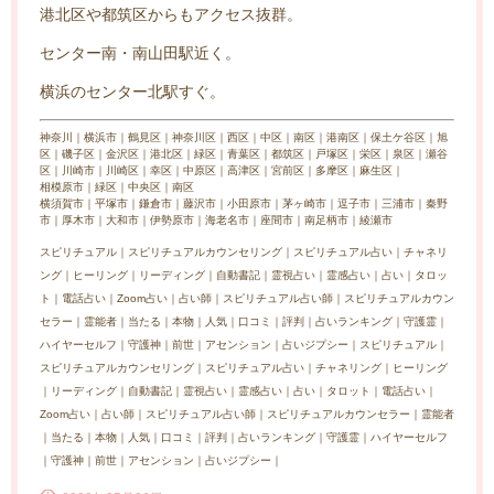
港北区や都筑区からもアクセス抜群。
センター南・南山田駅近く。
横浜のセンター北駅すぐ。
神奈川｜横浜市｜鶴見区｜神奈川区｜西区｜中区｜南区｜港南区｜保土ケ谷区｜旭
区｜磯子区｜金沢区｜港北区｜緑区｜青葉区｜都筑区｜戸塚区｜栄区｜泉区｜瀬谷
区｜川崎市｜川崎区｜幸区｜中原区｜高津区｜宮前区｜多摩区｜麻生区｜
相模原市｜緑区｜中央区｜南区
横須賀市｜平塚市｜鎌倉市｜藤沢市｜小田原市｜茅ヶ崎市｜逗子市｜三浦市｜秦野
市｜厚木市｜大和市｜伊勢原市｜海老名市｜座間市｜南足柄市｜綾瀬市
スピリチュアル｜スピリチュアルカウンセリング｜スピリチュアル占い｜チャネリ
ング｜ヒーリング｜リーディング｜自動書記｜霊視占い｜霊感占い｜占い｜タロッ
ト｜電話占い｜Zoom占い｜占い師｜スピリチュアル占い師｜スピリチュアルカウン
セラー｜霊能者｜当たる｜本物｜人気｜口コミ｜評判｜占いランキング｜守護霊｜
ハイヤーセルフ｜守護神｜前世｜アセンション｜占いジプシー｜スピリチュアル｜
スピリチュアルカウンセリング｜スピリチュアル占い｜チャネリング｜ヒーリング
｜リーディング｜自動書記｜霊視占い｜霊感占い｜占い｜タロット｜電話占い｜
Zoom占い｜占い師｜スピリチュアル占い師｜スピリチュアルカウンセラー｜霊能者
｜当たる｜本物｜人気｜口コミ｜評判｜占いランキング｜守護霊｜ハイヤーセルフ
｜守護神｜前世｜アセンション｜占いジプシー｜