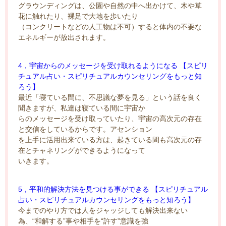
グラウンディングは、公園や自然の中へ出かけて、木や草
花に触れたり、裸足で大地を歩いたり
（コンクリートなどの人工物は不可）すると体内の不要な
エネルギーが放出されます。
4，宇宙からのメッセージを受け取れるようになる 【スピリ
チュアル占い・スピリチュアルカウンセリングをもっと知
ろう】
最近「寝ている間に、不思議な夢を見る」という話を良く
聞きますが、私達は寝ている間に宇宙か
らのメッセージを受け取っていたり、宇宙の高次元の存在
と交信をしているからです。アセンション
を上手に活用出来ている方は、起きている間も高次元の存
在とチャネリングができるようになって
いきます。
5，平和的解決方法を見つける事ができる 【スピリチュアル
占い・スピリチュアルカウンセリングをもっと知ろう】
今までのやり方では人をジャッジしても解決出来ない
為、“和解する”事や相手を“許す”意識を強