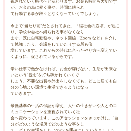
視されていく時代へと変わります。お金も時間も大切です
が、お金の為に働く事や、時間に縛られ
て行動する事が段々となくなっていくでしょう。
今まで“当たり前”だとされてきた、「縦社会の崩壊」が起こ
り、学校や会社へ縛られる事がなくなり
ます。既に自宅勤務や、ネット回線（Zoom など）を介し
て勉強したり、会議をしていたりする所も倍
増しています。これからの時代に合ったやり方へ変えてい
くように、促されているからです。
辛い仕事で働かなければ、お金が稼げない、生活が出来な
いという“観念“を打ち砕かれていくで
しょう。不要な出費や外出をしなくても、どこに居ても自
分の心地よい環境で生活できるようになっ
ていきます。
最低基準の生活の保証が増え、人生の生きがいや人とのコ
ミュニケーションを重視されていく社
会へ変わっています。このアセッションをきっかけに、“自
分がどのような場所でどのような事をし
て、どんな生活をしたいのか”を明確にしていきましょう。