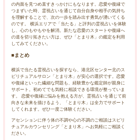
の内面を見つめ直すきっかけにもなります。恋愛や復縁で
つまずいた時、霊視占いを通じて自分自身や相手の気持ち
を理解することで、次の一歩を踏み出す勇気が湧いてくる
のです。 横浜エリアで「当たる」と評判の霊視占いを体験
し、心のもやもやを解消。新たな恋愛のスタートや復縁へ
の道を切り拓きたい方は、ぜひ「とまり木」の鑑定を利用
してみてください。
■まとめ
横浜で当たる霊視占いを探すなら、港北区センター北のス
ピリチュアルサロン「とまり木」が安心の選択です。恋愛
や復縁といった繊細な問題も、経験豊かな鑑定師が親身に
サポート。初めてでも気軽に相談できる環境が整っていま
す。 恋愛や復縁に悩みを抱える方が、霊視占いを通じて前
向きな未来を描けるよう、「とまり木」は全力でサポート
してくれます。ぜひ一度ご体験ください。
アセンションに伴う体の不調や心の不調のご相談はスピリ
チュアルカウンセリング「とまり木」へお気軽にご相談く
ださい。