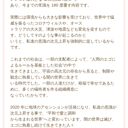
あり、今までの常識を 180 度覆す内容です。
実際には環境からも大きな影響を受けており、世界中で猛
威を振るったコロナウィルスや、オース
トラリアの大火災、津波や地震なども変化を促すもので
す。どうしてそのような事が起こるのかと
いうと、私達の意識の次元上昇を強制的に促しているから
です。
これまでの社会は、一部の支配者によって、“人間のエゴに
よるルールを基板とした社会”の中で
生きてきました。宇宙の高次元の存在から見ると、制限や
観念に執着している闇の世界に生きて
いる時代でした。一部の人達だけが、裕福で幸せであるた
めに、多くの犠牲者を作る組織構造に
なっていたからです。
2020 年に地球のアセンションが活発になり、私達の意識が
次元上昇する事で、“平和で愛と調和
から生まれる世界”へと変わっています。闇の世界は滅び、
エゴに執着し続けて生きてきた人々