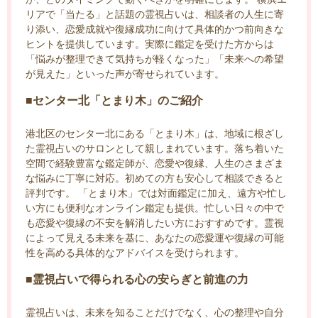
リアで「当たる」と話題の霊視占いは、相談者の人生に寄
り添い、恋愛成就や復縁成功に向けて具体的かつ前向きな
ヒントを提供しています。実際に鑑定を受けた方からは
「悩みが整理できて気持ちが軽くなった」「未来への希望
が見えた」といった声が寄せられています。
■センター北「とまり木」のご紹介
港北区のセンター北にある「とまり木」は、地域に根ざし
た霊視占いのサロンとして親しまれています。落ち着いた
空間で経験豊富な鑑定師が、恋愛や復縁、人生のさまざま
な悩みに丁寧に対応。初めての方も安心して相談できると
評判です。 「とまり木」では対面鑑定に加え、遠方や忙し
い方にも便利なオンライン鑑定も提供。忙しい日々の中で
も恋愛や復縁の不安を解消したい方におすすめです。霊視
によって見える未来を基に、あなたの恋愛運や復縁の可能
性を高める具体的なアドバイスを受けられます。
■霊視占いで得られる心の安らぎと前進の力
霊視占いは、未来を知ることだけでなく、心の整理や自分