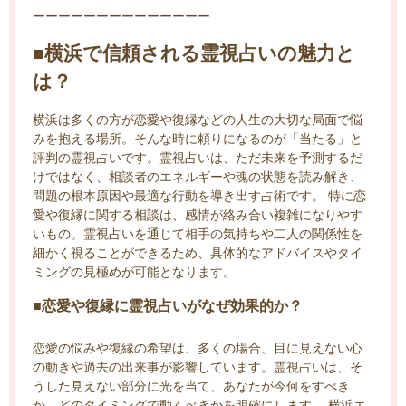
ーーーーーーーーーーーーーー
■横浜で信頼される霊視占いの魅力と
は？
横浜は多くの方が恋愛や復縁などの人生の大切な局面で悩
みを抱える場所。そんな時に頼りになるのが「当たる」と
評判の霊視占いです。霊視占いは、ただ未来を予測するだ
けではなく、相談者のエネルギーや魂の状態を読み解き、
問題の根本原因や最適な行動を導き出す占術です。 特に恋
愛や復縁に関する相談は、感情が絡み合い複雑になりやす
いもの。霊視占いを通じて相手の気持ちや二人の関係性を
細かく視ることができるため、具体的なアドバイスやタイ
ミングの見極めが可能となります。
■恋愛や復縁に霊視占いがなぜ効果的か？
恋愛の悩みや復縁の希望は、多くの場合、目に見えない心
の動きや過去の出来事が影響しています。霊視占いは、そ
うした見えない部分に光を当て、あなたが今何をすべき
か、どのタイミングで動くべきかを明確にします。 横浜エ