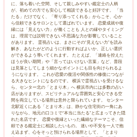
に、落ち着いた空間、そして親しみやすい鑑定士の人柄
が、初めての方でも安心して相談できると好評です。 「当
たる」だけでなく、「寄り添ってくれる」からこそ、心か
ら信頼できるサロンとして選ばれています。 恋愛成就や復
縁には「見えない力」が働くことも 人との縁やタイミング
は、理屈では説明できない不思議な力が影響していること
があります。 霊視占いは、まさにその“見えない力”を読み
解き、あなたがどのように行動すればよいか、正しい選択
ができるよう導いてくれます。 たとえば、「連絡を控えた
ほうが良い期間」や「言ってはいけない言葉」など、普段
は見落としてしまう細かなポイントにも目を向けられるよ
うになります。 これが恋愛の復活や関係性の修復につなが
る大きなヒントになるのです。 横浜で霊視占いを受けるな
ら、センター北の「とまり木」へ 横浜市内には多数の占い
店がありますが、スピリチュアルな雰囲気と安心できる空
間を両立している場所は意外と限られています。 センター
北駅近くにある「とまり木」は、静かな住宅街の一角にあ
りながら、地元の口コミで“本当に当たる”と広まってきた隠
れた名店です。 恋愛や復縁といった繊細なテーマこそ、信
頼できる鑑定士に相談したいもの。 迷いや不安を一人で抱
え込まず、心をそっと預けられる場所として、「とまり