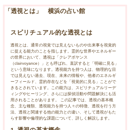
「透視とは」 横浜の占い館
スピリチュアル的な透視とは
透視とは、通常の視覚では見えないものや出来事を視覚的
に捉える能力のことを指します。霊的な世界やエネルギー
の世界において、透視は「クレアボヤンス
（clairvoyance）」とも呼ばれ、直訳すると「明確に見る」
という意味になります。透視能力を持つ人は、物理的な目
では見えない過去、現在、未来の情報や、他者のエネルギ
ーフィールド、霊的存在などを「視覚的に見る」ことがで
きるとされています。この能力は、スピリチュアルリーデ
ィングやヒーリング、さらには探偵活動や問題解決にも活
用されることがあります。 この記事では、透視の基本概
念、主な種類、透視能力を持つ人々の特徴、透視を行う方
法、透視と関連する他の能力との違い、そして透視がもた
らす影響や倫理的な課題について、詳しく解説します。
1. 透視の基本概念