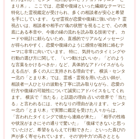
まり木」。 ここでは、恋愛や復縁といった繊細なテーマに
特化した霊視鑑定が受けられ、多くの相談者が安心と希望
を手にしています。 なぜ霊視が恋愛や復縁に強いのか？ 霊
視占いは、相談者や相手の“魂の状態”を視ることで、心の奥
底にある本音や、今後の縁の流れを読み取る技術です。 カ
ードや統計に頼らないため、直感的でリアルなメッセージ
が得られやすく、恋愛や復縁のように感情が複雑に絡むテ
ーマに非常に向いています。 特に、気持ちのタイミングや
行動の選び方に関して、「いつ動けばいいか」「どのよう
な言葉をかけるべきか」など、具体的なアドバイスがもら
える点が、多くの人に支持される理由です。 横浜・センタ
ー北の「とまり木」では、霊感・霊視を用いた占い師が、
相談者一人ひとりの波動を丁寧に読み取りながら、恋愛の
行方や復縁の可能性について誠実にアドバイスをしてくれ
ます。 横浜で「当たる」と話題の理由 占いの世界で「当た
る」と言われるには、それなりの理由があります。 センタ
ー北の「とまり木」で実際に鑑定を受けた人々からは、
「言われたタイミングで彼から連絡が来た」 「相手の性格
や状況がまさにその通りで驚いた」 「復縁できないと思っ
ていたけど、希望をもらえて行動できた」 といった喜びの
声が多く寄せられています。 その“的中力”の高さととも