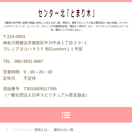
【驚異の的中率】恋愛や復縁に特化した当たる占い館。神奈川・横浜で口コミで人気の霊視系占い師が在籍。チャネリ
ングやリーディング、ヒーリング、タロットや守護霊対話等。電話占い受付中。占い・スピリチュアルを学ぶスクール
有。横浜エリアの当たる占い
〒224-0003
神奈川県横浜市都筑区中川中央１丁目３０−１
プレミアヨコハマ３Ｆ BIZcomfort１１号室
TEL 080-3931-8887
営業時間 9：00～20：00
定休日 不定休
登録番号 T3010405017395
（一般社団法人日本スピリチュアル普及協会）
トップ
›
ブログ
›
「透視とは」 横浜の占い館