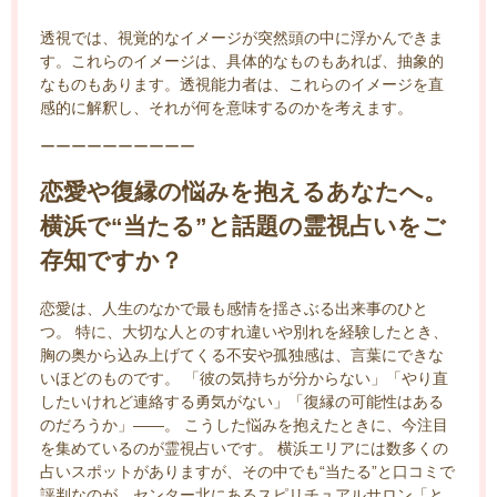
透視では、視覚的なイメージが突然頭の中に浮かんできま
す。これらのイメージは、具体的なものもあれば、抽象的
なものもあります。透視能力者は、これらのイメージを直
感的に解釈し、それが何を意味するのかを考えます。
ーーーーーーーーーー
恋愛や復縁の悩みを抱えるあなたへ。
横浜で“当たる”と話題の霊視占いをご
存知ですか？
恋愛は、人生のなかで最も感情を揺さぶる出来事のひと
つ。 特に、大切な人とのすれ違いや別れを経験したとき、
胸の奥から込み上げてくる不安や孤独感は、言葉にできな
いほどのものです。 「彼の気持ちが分からない」「やり直
したいけれど連絡する勇気がない」「復縁の可能性はある
のだろうか」——。 こうした悩みを抱えたときに、今注目
を集めているのが霊視占いです。 横浜エリアには数多くの
占いスポットがありますが、その中でも“当たる”と口コミで
評判なのが、センター北にあるスピリチュアルサロン「と