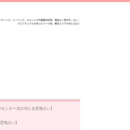
ーディング、ヒーリング、タロットや守護霊対話等。電話占い受付中。占い・
スピリチュアルを学ぶスクール有。横浜エリアの当たる占い
/センター北の当たる霊視占い】
る霊視占い】