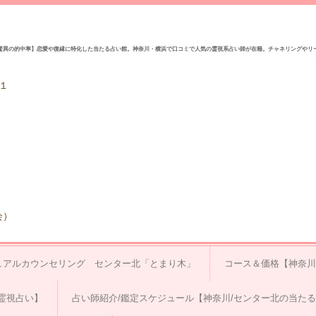
驚異の的中率】恋愛や復縁に特化した当たる占い館。神奈川・横浜で口コミで人気の霊視系占い師が在籍。チャネリングやリ
１
会）
ュアルカウンセリング センター北「とまり木」
コース＆価格【神奈川
霊視占い】
占い師紹介/鑑定スケジュール【神奈川/センター北の当た