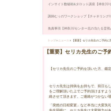
インサイト数秘術&タロット講座【神奈川/
講師むぅのワークショップ【チャネリング/
免責事項【神奈川/センター北の当たる霊視
トップ
›
ニュース
›
【重要】セリカ先生のご予約に
【重要】セリカ先生のご予
【セリカ先生のご予約を頂いた方、鑑
セリカ先生は持病をお持ちで、前日も
をご理解頂いた上でご予約頂けますよ
絡させて頂きます。ご連絡がつかない
「突然の日程変更」など本当に大変失礼
先生同様に、セリカ先生は大変能力が