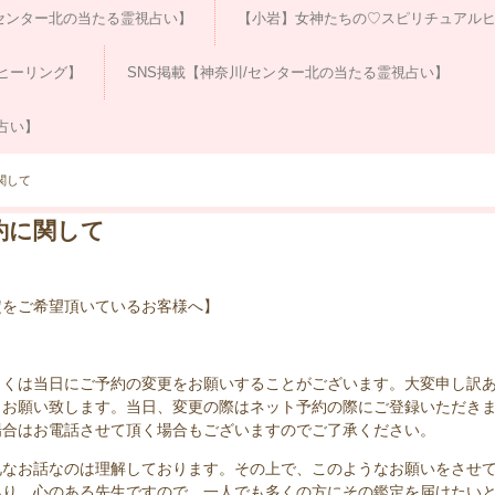
センター北の当たる霊視占い】
【小岩】女神たちの♡スピリチュアルヒ
ヒーリング】
SNS掲載【神奈川/センター北の当たる霊視占い】
占い】
関して
約に関して
定をご希望頂いているお客様へ】
しくは当日にご予約の変更をお願いすることがございます。大変申し訳
うお願い致します。当日、変更の際はネット予約の際にご登録いただき
場合はお電話させて頂く場合もございますのでご了承ください。
なお話なのは理解しております。その上で、このようなお願いをさせて頂い
あり、心のある先生ですので、一人でも多くの方にその鑑定を届けたい