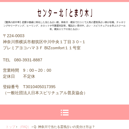
【驚異の的中率】恋愛や復縁に特化した当たる占い館。神奈川・横浜で口コミで人気の霊視系占い師が在籍。チャネリ
ングやリーディング、ヒーリング、タロットや守護霊対話等。電話占い受付中。占い・スピリチュアルを学ぶスクール
有。横浜エリアの当たる占い
〒224-0003
神奈川県横浜市都筑区中川中央１丁目３０−１
プレミアヨコハマ３Ｆ BIZcomfort１１号室
TEL 080-3931-8887
営業時間 9：00～20：00
定休日 不定休
登録番号 T3010405017395
（一般社団法人日本スピリチュアル普及協会）
トップ
›
（FAQ）
›
Q. 神奈川で当たる霊視占いの見分け方は？