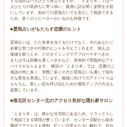
する悩みは一人ひとり異なりますが、「とまり木」では一
人ひとりの気持ちに寄り添い、親身に話を聞く姿勢を大切
にしています。初めての霊視占いでも安心して相談できる
ため、多くのリピーターがいるのも特徴です。
■霊視占いがもたらす恋愛のヒント
霊視占いは、ただ未来を当てるだけでなく、今のあなたに
必要な気づきや行動のヒントを与えてくれます。例えば、
復縁を願うとき、どのタイミングでアプローチすべきか、
または今は距離を置くべきかなど、具体的で実践的なアド
バイスがもらえます。 横浜の「とまり木」では、恋愛のご
相談が特に多く、実際に多くの方が霊視占いを通して前向
きな変化を実感しています。復縁に向けてのアドバイスは
もちろん、新しい恋を呼び込むための運気アップの方法も
提案しています。
■港北区センター北のアクセス良好な隠れ家サロン
「とまり木」は、静かな住宅街にあるため、リラックスし
て相談できる環境が整っています。センター北駅から徒歩
圏内でアクセスも便利。忙しい日常から少し離れて、自分