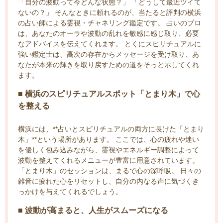
「自分の波動って今どんな状態？」 「どうして最近ツイて
ないの？」 そんなときに頼れるのが、当たると評判の横浜
の占い師による霊視・チャネリング鑑定です。 占いのプロ
は、あなたのオーラや波動の乱れを敏感に感じ取り、必要
なアドバイスを伝えてくれます。 とくにスピリチュアルに
強い鑑定士は、高次の存在からメッセージを受け取り、あ
なたが本来の輝きを取り戻すための道をそっと示してくれ
ます。
■ 横浜のスピリチュアルスポット「とまり木」で心
を整える
横浜には、**占いとスピリチュアルの両方に長けた「とまり
木」**という場所があります。 ここでは、心の疲れや迷い
を優しく包み込みながら、霊視やエネルギー調整によって
波動を整えてくれるメニューが豊富に用意されています。
「とまり木」のセッションは、まるで心の深呼吸。 日々の
雑音に疲れた心をリセットし、自分の内なる声に気づくき
っかけを与えてくれるでしょう。
■ 波動が高まると、人生がスムーズになる