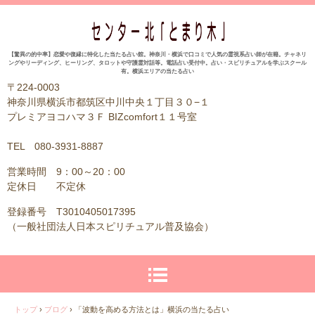
【驚異の的中率】恋愛や復縁に特化した当たる占い館。神奈川・横浜で口コミで人気の霊視系占い師が在籍。チャネリ
ングやリーディング、ヒーリング、タロットや守護霊対話等。電話占い受付中。占い・スピリチュアルを学ぶスクール
有。横浜エリアの当たる占い
〒224-0003
神奈川県横浜市都筑区中川中央１丁目３０−１
プレミアヨコハマ３Ｆ BIZcomfort１１号室
TEL 080-3931-8887
営業時間 9：00～20：00
定休日 不定休
登録番号 T3010405017395
（一般社団法人日本スピリチュアル普及協会）
トップ
›
ブログ
›
「波動を高める方法とは」横浜の当たる占い