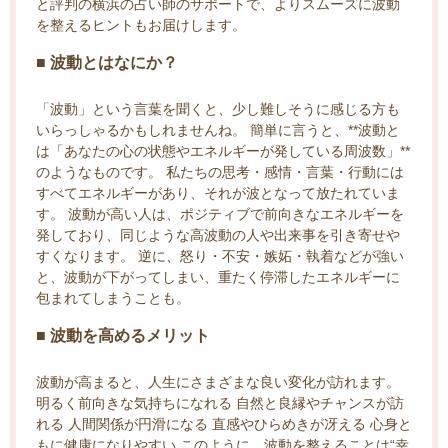
と評判の横浜の占い師のサポートで、よりスムーズに波動
を整えるヒントもお届けします。
■ 波動とはなにか？
「波動」という言葉を聞くと、少し難しそうに感じる方も
いらっしゃるかもしれませんね。 簡単に言うと、**波動と
は「あなたの心の状態やエネルギーが発している周波数」**
のようなものです。 私たちの思考・感情・言葉・行動には
すべてエネルギーがあり、それが波となって放たれていま
す。 波動が高い人は、ポジティブで前向きなエネルギーを
発しており、同じような高波動の人や出来事を引き寄せや
すくなります。 逆に、怒り・不安・嫉妬・執着などが強い
と、波動が下がってしまい、重たく停滞したエネルギーに
包まれてしまうことも。
■ 波動を高めるメリット
波動が高まると、人生にさまざまな良い変化が訪れます。
明るく前向きな気持ちになれる 自然と良縁やチャンスが訪
れる 人間関係が円滑になる 直感やひらめきが冴える 心身と
もに健康になりやすい このように、波動を整えることは“幸