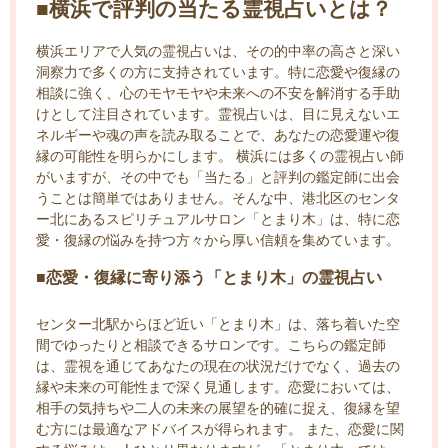
■横浜で評判の当たる霊視占いとは？
横浜エリアで人気の霊視占いは、その的中率の高さと深い
洞察力で多くの方に支持されています。特に恋愛や復縁の
相談に強く、心のモヤモヤや未来への不安を解消する手助
けとして注目されています。霊視占いは、目に見えないエ
ネルギーや魂の声を読み取ることで、あなたの恋愛運や復
縁の可能性を明らかにします。 横浜には多くの霊視占い師
がいますが、その中でも「当たる」と評判の鑑定師に出会
うことは簡単ではありません。そんな中、港北区のセンタ
ー北にあるスピリチュアルサロン「とまり木」は、特に恋
愛・復縁の悩みを持つ方々から厚い信頼を集めています。
■恋愛・復縁に寄り添う「とまり木」の霊視占い
センター北駅からほど近い「とまり木」は、落ち着いた空
間でゆったりと相談できるサロンです。こちらの鑑定師
は、霊視を通じてあなたの現在の状況だけでなく、過去の
縁や未来の可能性まで深く見通します。恋愛においては、
相手の気持ちや二人の未来の展望を的確に捉え、復縁を望
む方には最適なアドバイスが得られます。 また、恋愛に関