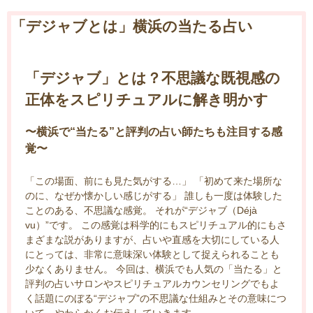
「デジャブとは」横浜の当たる占い
「デジャブ」とは？不思議な既視感の
正体をスピリチュアルに解き明かす
〜横浜で“当たる”と評判の占い師たちも注目する感
覚〜
「この場面、前にも見た気がする…」 「初めて来た場所な
のに、なぜか懐かしい感じがする」 誰しも一度は体験した
ことのある、不思議な感覚。 それが“デジャブ（Déjà
vu）”です。 この感覚は科学的にもスピリチュアル的にもさ
まざまな説がありますが、占いや直感を大切にしている人
にとっては、非常に意味深い体験として捉えられることも
少なくありません。 今回は、横浜でも人気の「当たる」と
評判の占いサロンやスピリチュアルカウンセリングでもよ
く話題にのぼる“デジャブ”の不思議な仕組みとその意味につ
いて、やわらかくお伝えしていきます。