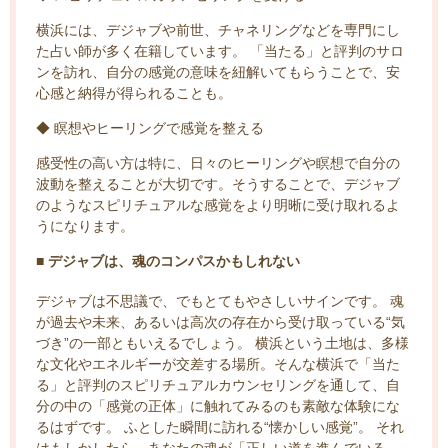
横浜には、デジャブや前世、チャネリングなどを専門にし
た占い師が多く在籍しています。 「当たる」と評判のサロ
ンを訪れ、自分の感覚の意味を紐解いてもらうことで、安
心感と納得が得られることも。
◆ 瞑想やヒーリングで感覚を整える
感受性の高い方は特に、日々のヒーリングや瞑想で自分の
波動を整えることが大切です。そうすることで、デジャブ
のようなスピリチュアルな感覚をより明晰に受け取れるよ
うになります。
■ デジャブは、魂のコンパスかもしれない
デジャブは不思議で、でもとてもやさしいサインです。 魂
が過去や未来、あるいは高次の存在から受け取っている“気
づき”の一部ともいえるでしょう。 横浜という土地は、多様
な文化やエネルギーが交差する場所。そんな横浜で「当た
る」と評判のスピリチュアルカウンセリングを通して、自
分の中の「感覚の正体」に触れてみるのも素敵な体験にな
るはずです。 ふとした瞬間に訪れる“懐かしい感覚”。 それ
はもしかしたら、あなたの魂が「正しい道を進んでいる