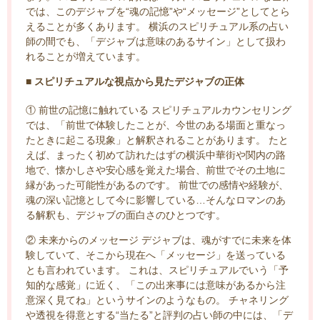
では、このデジャブを“魂の記憶”や“メッセージ”としてとら
えることが多くあります。 横浜のスピリチュアル系の占い
師の間でも、「デジャブは意味のあるサイン」として扱わ
れることが増えています。
■ スピリチュアルな視点から見たデジャブの正体
① 前世の記憶に触れている スピリチュアルカウンセリング
では、「前世で体験したことが、今世のある場面と重なっ
たときに起こる現象」と解釈されることがあります。 たと
えば、まったく初めて訪れたはずの横浜中華街や関内の路
地で、懐かしさや安心感を覚えた場合、前世でその土地に
縁があった可能性があるのです。 前世での感情や経験が、
魂の深い記憶として今に影響している…そんなロマンのあ
る解釈も、デジャブの面白さのひとつです。
② 未来からのメッセージ デジャブは、魂がすでに未来を体
験していて、そこから現在へ「メッセージ」を送っている
とも言われています。 これは、スピリチュアルでいう「予
知的な感覚」に近く、「この出来事には意味があるから注
意深く見てね」というサインのようなもの。 チャネリング
や透視を得意とする“当たる”と評判の占い師の中には、「デ