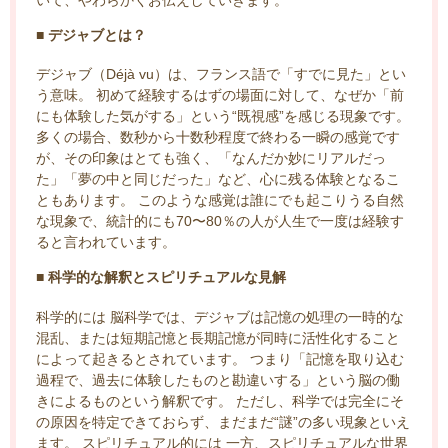
■ デジャブとは？
デジャブ（Déjà vu）は、フランス語で「すでに見た」とい
う意味。 初めて経験するはずの場面に対して、なぜか「前
にも体験した気がする」という“既視感”を感じる現象です。
多くの場合、数秒から十数秒程度で終わる一瞬の感覚です
が、その印象はとても強く、「なんだか妙にリアルだっ
た」「夢の中と同じだった」など、心に残る体験となるこ
ともあります。 このような感覚は誰にでも起こりうる自然
な現象で、統計的にも70〜80％の人が人生で一度は経験す
ると言われています。
■ 科学的な解釈とスピリチュアルな見解
科学的には 脳科学では、デジャブは記憶の処理の一時的な
混乱、または短期記憶と長期記憶が同時に活性化すること
によって起きるとされています。 つまり「記憶を取り込む
過程で、過去に体験したものと勘違いする」という脳の働
きによるものという解釈です。 ただし、科学では完全にそ
の原因を特定できておらず、まだまだ“謎”の多い現象といえ
ます。 スピリチュアル的には 一方、スピリチュアルな世界