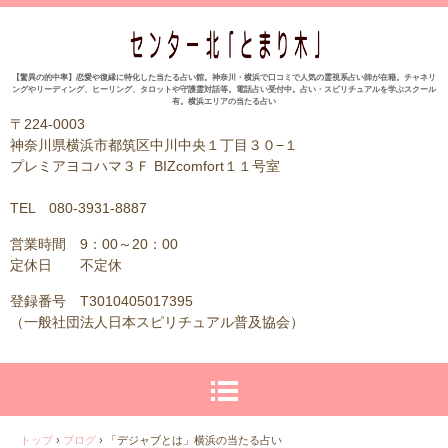
【驚異の的中率】恋愛や復縁に特化した当たる占い館。神奈川・横浜で口コミで人気の霊視系占い師が在籍。チャネリ
ングやリーディング、ヒーリング、タロットや守護霊対話等。電話占い受付中。占い・スピリチュアルを学ぶスクール
有。横浜エリアの当たる占い
〒224-0003
神奈川県横浜市都筑区中川中央１丁目３０−１
プレミアヨコハマ３Ｆ BIZcomfort１１号室
TEL 080-3931-8887
営業時間 9：00～20：00
定休日 不定休
登録番号 T3010405017395
（一般社団法人日本スピリチュアル普及協会）
トップ
›
ブログ
›
「デジャブとは」横浜の当たる占い