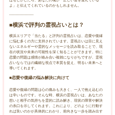
よ」と伝えてくれているのかもしれません。
-------------------
■横浜で評判の霊視占いとは？
横浜エリアで「当たる」と評判の霊視占いは、恋愛や復縁
に悩む多くの方に支持されています。霊視占いは目に見え
ないエネルギーや霊的なメッセージを読み取ることで、現
在の状況や未来の可能性を深く知ることができます。特に
恋愛の問題は感情が絡み合い複雑になりがちですが、霊視
占いならではの繊細な視点で本質を捉え、明るい未来へと
導いてくれます。
■恋愛や復縁の悩み解決に向けて
恋愛や復縁の問題は心の痛みも大きく、一人で抱え込むの
は辛いものです。そんな時、横浜の霊視占いは、あなたの
想いと相手の気持ちを霊的に読み解き、現状の障害や解決
の糸口を示してくれます。これにより、どのように行動す
れば良いのかが具体的にわかり、前向きな一歩を踏み出す