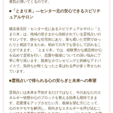
勇気が湧いてくるのです。
■「とまり木」—センター北の安心できるスピリチ
ュアルサロン
横浜港北区・センター北にあるスピリチュアルサロン「と
まり木」は、地域の皆さまから信頼されている霊視占いの
サロンです。静かな住宅街にあり、落ち着いた空間でゆっ
たりと相談できるため、初めての方でも安心して訪れるこ
とができます。 「とまり木」では、経験豊かな鑑定師が心
を込めて霊視を行い、恋愛や復縁についての深い悩みに丁
寧に寄り添います。親身なカウンセリングと的確なアドバ
イスで、気持ちが軽くなったと喜ばれる声が多く寄せられ
ています。
■霊視占いで得られる心の安らぎと未来への希望
霊視占いは未来を予知するだけではなく、今のあなたのエ
ネルギー状態や心のブロックを整える効果も期待できま
す。恋愛運をアップさせたい方、復縁を望む方にとって、
心のモヤモヤを解消し、前向きなエネルギーを呼び込むこ