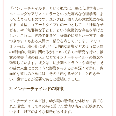
「インナーチャイルド」という概念は、主に心理学者カー
ル・ユングやアリス・ミラーといった著名な心理学者によ
って広まったものです。ユングは、個々人の無意識に存在
する「原型」（アーキタイプ）の一つとして、「神聖な子
ども」や「無邪気な子ども」という象徴的な存在を挙げま
した。これは、純粋で創造的、好奇心に満ちた一方で、傷
つきやすくもある人間の一部分を表しています。 アリス・
ミラーは、幼少期に受けた心理的な影響がどのように人間
の精神的な健康に関わるかについて多くの研究を行い、彼
女の著書『魂の殺人』などでインナーチャイルドの概念を
強調しています。彼女は、幼少期のトラウマや虐待が、そ
の後の人生にどのような影響を与えるかを深く考察し、内
面的な癒しのためには、その「内なる子ども」と向き合
い、癒すことが必要であると提唱しました。
2. インナーチャイルドの特徴
インナーチャイルドは、幼少期の感情的な体験や、育てら
れた環境、そしてその時に受けた愛情や痛みが反映されて
います。以下のような特徴があります。