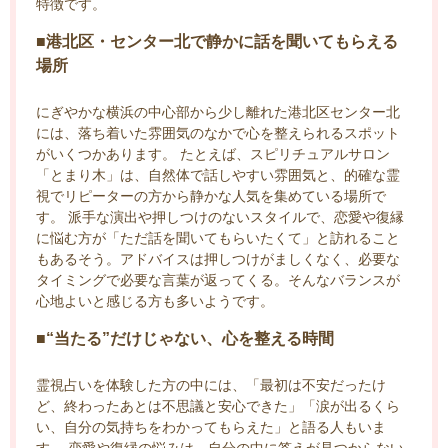
特徴です。
■港北区・センター北で静かに話を聞いてもらえる
場所
にぎやかな横浜の中心部から少し離れた港北区センター北
には、落ち着いた雰囲気のなかで心を整えられるスポット
がいくつかあります。 たとえば、スピリチュアルサロン
「とまり木」は、自然体で話しやすい雰囲気と、的確な霊
視でリピーターの方から静かな人気を集めている場所で
す。 派手な演出や押しつけのないスタイルで、恋愛や復縁
に悩む方が「ただ話を聞いてもらいたくて」と訪れること
もあるそう。アドバイスは押しつけがましくなく、必要な
タイミングで必要な言葉が返ってくる。そんなバランスが
心地よいと感じる方も多いようです。
■“当たる”だけじゃない、心を整える時間
霊視占いを体験した方の中には、「最初は不安だったけ
ど、終わったあとは不思議と安心できた」「涙が出るくら
い、自分の気持ちをわかってもらえた」と語る人もいま
す。 恋愛や復縁の悩みは、自分の中に答えが見つからない