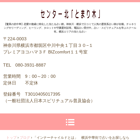
【驚異の的中率】恋愛や復縁に特化した当たる占い館。神奈川・横浜で口コミで人気の霊視系占い師が在籍。チャネリ
ングやリーディング、ヒーリング、タロットや守護霊対話等。電話占い受付中。占い・スピリチュアルを学ぶスクール
有。横浜エリアの当たる占い
〒224-0003
神奈川県横浜市都筑区中川中央１丁目３０−１
プレミアヨコハマ３Ｆ BIZcomfort１１号室
TEL 080-3931-8887
営業時間 9：00～20：00
定休日 不定休
登録番号 T3010405017395
（一般社団法人日本スピリチュアル普及協会）
トップ
›
ブログ
›
「インナーチャイルドとは」 横浜中華街で占いをお探しなら