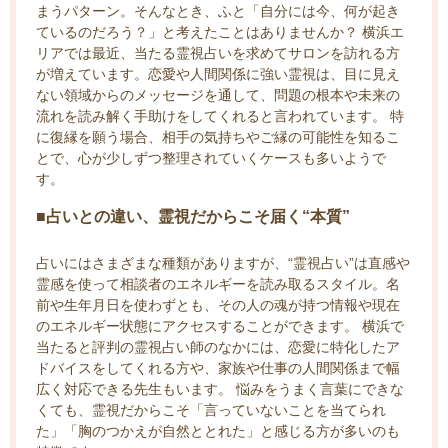
まうパターン。そんなとき、ふと「自分には今、何が起き
ているのだろう？」と考えたことはありませんか？ 横浜エ
リアでは最近、当たる霊視占いを求めてサロンを訪れる方
が増えています。恋愛や人間関係に強い霊視は、目に見え
ない領域からのメッセージを通して、問題の根本や未来の
流れを読み解く手助けをしてくれると言われています。 特
に復縁を願う場合、相手の気持ちやご縁の可能性を知るこ
とで、心が少しずつ整理されていくケースも多いようで
す。
■占いとの違い、霊視だからこそ届く“本質”
占いにはさまざまな種類がありますが、“霊視占い”は直感や
霊感を使って相談者のエネルギーを読み取るスタイル。名
前や生年月日を使わずとも、その人の魂が持つ情報や現在
のエネルギー状態にアクセスすることができます。 横浜で
当たると評判の霊視占い師のなかには、恋愛に特化したア
ドバイスをしてくれる方や、家族や仕事の人間関係まで幅
広く対応できる先生もいます。 悩みをうまく言葉にできな
くても、霊視だからこそ「言っていないことを当てられ
た」「胸のつかえが自然ととれた」と感じる方が多いのも