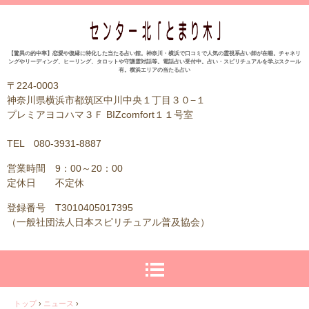
【驚異の的中率】恋愛や復縁に特化した当たる占い館。神奈川・横浜で口コミで人気の霊視系占い師が在籍。チャネリ
ングやリーディング、ヒーリング、タロットや守護霊対話等。電話占い受付中。占い・スピリチュアルを学ぶスクール
有。横浜エリアの当たる占い
〒224-0003
神奈川県横浜市都筑区中川中央１丁目３０−１
プレミアヨコハマ３Ｆ BIZcomfort１１号室
TEL 080-3931-8887
営業時間 9：00～20：00
定休日 不定休
登録番号 T3010405017395
（一般社団法人日本スピリチュアル普及協会）
トップ
›
ニュース
›